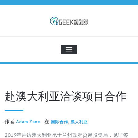
Skip
to
content
Z的小宇宙
来的都是客，精彩别错过
切
换
导
航
赴澳大利亚洽谈项目合作
作者
在
,
Adam Zane
国际合作
澳大利亚
2019年拜访澳大利亚昆士兰州政府贸易投资局，见证签