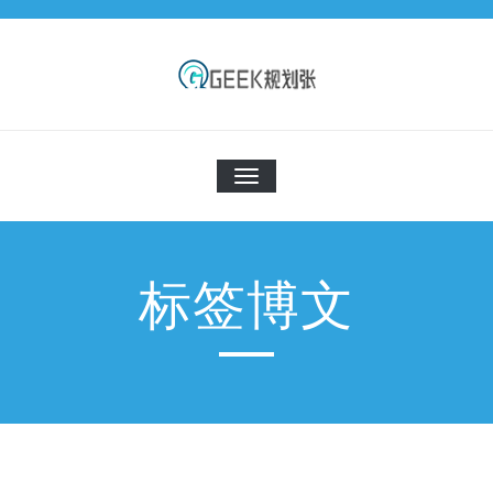
Skip
to
content
Z的小宇宙
来的都是客，精彩别错过
切
换
导
航
标签博文